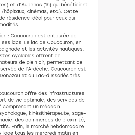
es) et d’Aubenas (1h) qui bénéficient
(hôpitaux, cinémas, etc.). Cette
 de résidence idéal pour ceux qui
mmodités.
ion : Coucouron est entourée de
 ses lacs. Le lac de Coucouron, en
a baignade et les activités nautiques.
istes cyclables offrent de
mateurs de plein air, permettant de
éservée de l’Ardèche. Coucouron est
 Donozau et du Lac-d’Issarlès très
oucouron offre des infrastructures
rt de vie optimale, des services de
uf comprenant un médecin
sychologue, kinésithérapeute, sage-
rmacie, des commerces de proximité,
tifs. Enfin, le marché hebdomadaire
illage tous les mercredi matin en