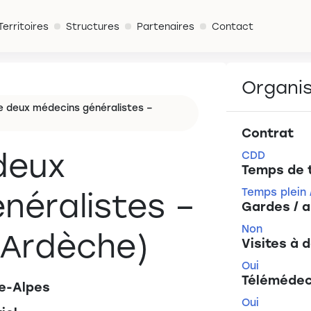
Territoires
Structures
Partenaires
Contact
Organi
de deux médecins généralistes –
Contrat
deux
CDD
Temps de t
néralistes –
Temps plein 
Gardes / a
Non
(Ardèche)
Visites à 
Oui
Télémédec
e-Alpes
Oui