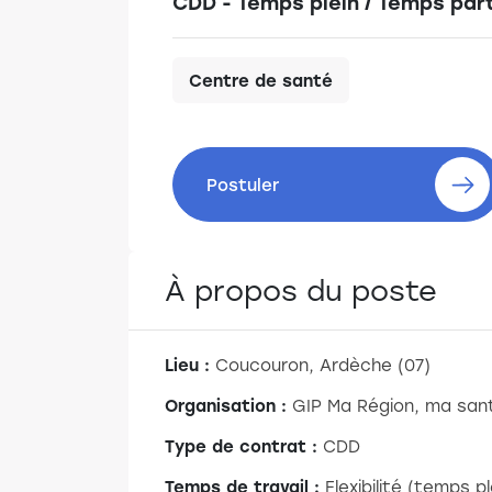
CDD - Temps plein / Temps part
Centre de santé
Postuler
À propos du poste
Lieu :
Coucouron, Ardèche (07)
Organisation :
GIP Ma Région, ma san
Type de contrat :
CDD
Temps de travail :
Flexibilité (temps p