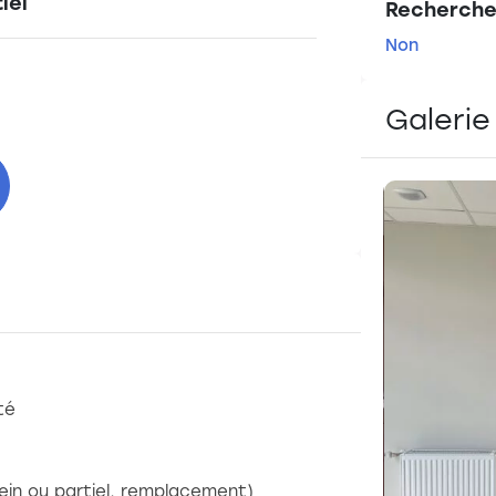
iel
Recherche
Non
Galerie
té
lein ou partiel, remplacement)