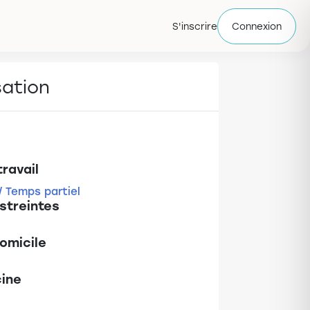
S'inscrire
Connexion
sation
ravail
/ Temps partiel
streintes
domicile
ine