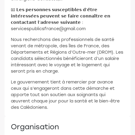
📧 𝗟𝗲𝘀 𝗽𝗲𝗿𝘀𝗼𝗻𝗻𝗲𝘀 𝘀𝘂𝘀𝗰𝗲𝗽𝘁𝗶𝗯𝗹𝗲𝘀 𝗱’𝗲̂𝘁𝗿𝗲
𝗶𝗻𝘁𝗲́𝗿𝗲𝘀𝘀𝗲́𝗲𝘀 𝗽𝗲𝘂𝘃𝗲𝗻𝘁 𝘀𝗲 𝗳𝗮𝗶𝗿𝗲 𝗰𝗼𝗻𝗻𝗮𝗶̂𝘁𝗿𝗲 𝗲𝗻
𝗰𝗼𝗻𝘁𝗮𝗰𝘁𝗮𝗻𝘁 𝗹’𝗮𝗱𝗿𝗲𝘀𝘀𝗲 𝘀𝘂𝗶𝘃𝗮𝗻𝘁𝗲 :
servicespublicsfrance@gmail.com
Nous recherchons des professionnels de santé
venant de métropole, des îles de France, des
Départements et Régions d’Outre-mer (DROM). Les
candidats sélectionnés bénéficieront d’un salaire
intéressant avec le voyage et le logement qui
seront pris en charge.
Le gouvernement tient à remercier par avance
ceux qui s’engageront dans cette démarche et
apporte tout son soutien aux soignants qui
œuvrent chaque jour pour la santé et le bien-être
des Calédoniens.
Organisation