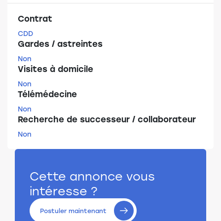
Contrat
CDD
Gardes / astreintes
Non
Visites à domicile
Non
Télémédecine
Non
Recherche de successeur / collaborateur
Non
Cette annonce vous
intéresse ?
Postuler maintenant