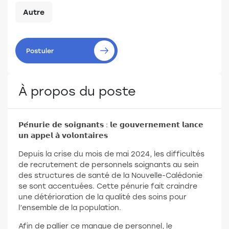
Autre
Postuler
À propos du poste
𝗣𝗲́𝗻𝘂𝗿𝗶𝗲 𝗱𝗲 𝘀𝗼𝗶𝗴𝗻𝗮𝗻𝘁𝘀 : 𝗹𝗲 𝗴𝗼𝘂𝘃𝗲𝗿𝗻𝗲𝗺𝗲𝗻𝘁 𝗹𝗮𝗻𝗰𝗲
𝘂𝗻 𝗮𝗽𝗽𝗲𝗹 𝗮̀ 𝘃𝗼𝗹𝗼𝗻𝘁𝗮𝗶𝗿𝗲𝘀
Depuis la crise du mois de mai 2024, les difficultés
de recrutement de personnels soignants au sein
des structures de santé de la Nouvelle-Calédonie
se sont accentuées. Cette pénurie fait craindre
une détérioration de la qualité des soins pour
l’ensemble de la population.
Afin de pallier ce manque de personnel, le