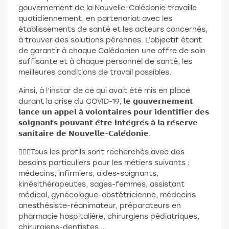
gouvernement de la Nouvelle-Calédonie travaille
quotidiennement, en partenariat avec les
établissements de santé et les acteurs concernés,
à trouver des solutions pérennes. L’objectif étant
de garantir à chaque Calédonien une offre de soin
suffisante et à chaque personnel de santé, les
meilleures conditions de travail possibles.
Ainsi, à l’instar de ce qui avait été mis en place
durant la crise du COVID-19, 𝗹𝗲 𝗴𝗼𝘂𝘃𝗲𝗿𝗻𝗲𝗺𝗲𝗻𝘁
𝗹𝗮𝗻𝗰𝗲 𝘂𝗻 𝗮𝗽𝗽𝗲𝗹 𝗮̀ 𝘃𝗼𝗹𝗼𝗻𝘁𝗮𝗶𝗿𝗲𝘀 𝗽𝗼𝘂𝗿 𝗶𝗱𝗲𝗻𝘁𝗶𝗳𝗶𝗲𝗿 𝗱𝗲𝘀
𝘀𝗼𝗶𝗴𝗻𝗮𝗻𝘁𝘀 𝗽𝗼𝘂𝘃𝗮𝗻𝘁 𝗲̂𝘁𝗿𝗲 𝗶𝗻𝘁𝗲́𝗴𝗿𝗲́𝘀 𝗮̀ 𝗹𝗮 𝗿𝗲́𝘀𝗲𝗿𝘃𝗲
𝘀𝗮𝗻𝗶𝘁𝗮𝗶𝗿𝗲 𝗱𝗲 𝗡𝗼𝘂𝘃𝗲𝗹𝗹𝗲-𝗖𝗮𝗹𝗲́𝗱𝗼𝗻𝗶𝗲.
🧑🏽‍⚕️Tous les profils sont recherchés avec des
besoins particuliers pour les métiers suivants :
médecins, infirmiers, aides-soignants,
kinésithérapeutes, sages-femmes, assistant
médical, gynécologue-obstétricienne, médecins
anesthésiste-réanimateur, préparateurs en
pharmacie hospitalière, chirurgiens pédiatriques,
chirurgiens-dentistes,…