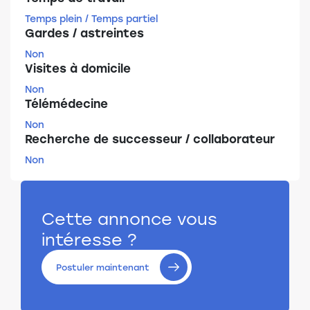
Temps plein / Temps partiel
Gardes / astreintes
Non
Visites à domicile
Non
Télémédecine
Non
Recherche de successeur / collaborateur
Non
Cette annonce vous
intéresse ?
Postuler maintenant