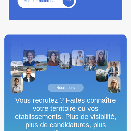
Postuler maintenant
Recruteurs
Vous recrutez ?
Faites connaître
votre territoire ou vos
établissements.
Plus de visibilité,
plus de candidatures, plus